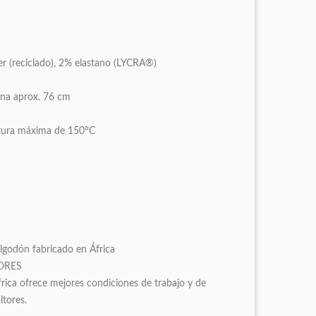
r (reciclado), 2% elastano (LYCRA®)
erna aprox. 76 cm
tura máxima de 150°C
lgodón fabricado en África
ORES
frica ofrece mejores condiciones de trabajo y de
ltores.