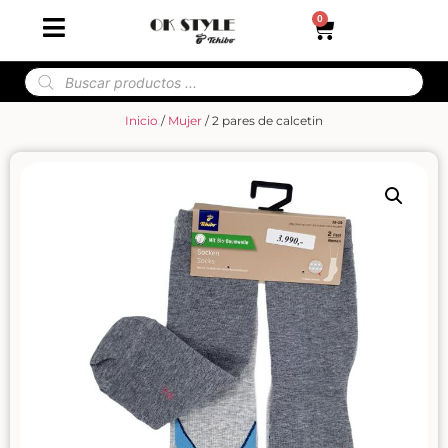
0
Inicio
/
Mujer
/ 2 pares de calcetin