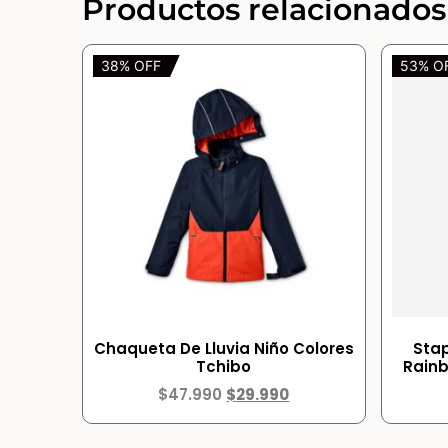
Productos relacionados
38% OFF
53% O
Chaqueta De Lluvia Niño Colores
Stap
Tchibo
Rainb
$
47.990
$
29.990