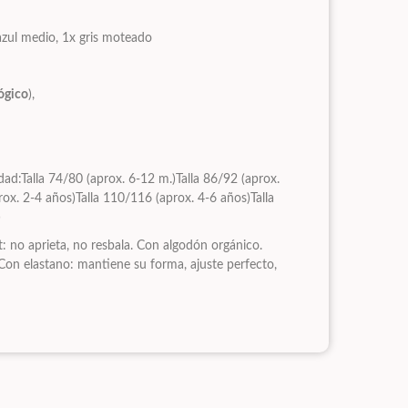
 azul medio, 1x gris moteado
lógico
),
dad:Talla 74/80 (aprox. 6-12 m.)Talla 86/92 (aprox.
ox. 2-4 años)Talla 110/116 (aprox. 4-6 años)Talla
)
t: no aprieta, no resbala. Con algodón orgánico.
 Con elastano: mantiene su forma, ajuste perfecto,