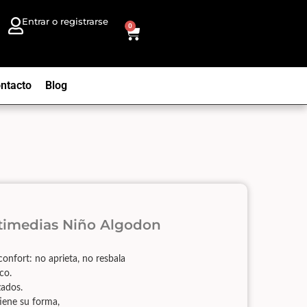
Entrar o registrarse
0
ntacto
Blog
timedias Niño Algodon
confort: no aprieta, no resbala
co.
zados.
iene su forma,