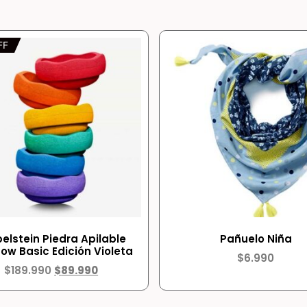
FF
elstein Piedra Apilable
Pañuelo Niña
ow Basic Edición Violeta
$
6.990
$
189.990
$
89.990