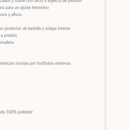
 cálido y suave con tacto y aspecto de plumón
ura para un ajuste femenino
ura y altura
n protector de barbilla y solapa interior
 a presión
remallera
tancias nocivas por institutos externos
hado 100% poliéster