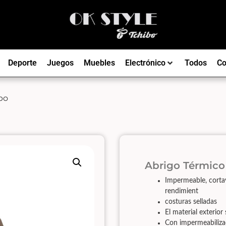
Deporte
Juegos
Muebles
Electrónico
Todos
Co
bo
Abrigo Térmico
Impermeable, cortav
rendimient
costuras selladas
El material exteri
Con impermeabiliza