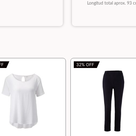
Longitud total aprox. 93 c
FF
32% OFF