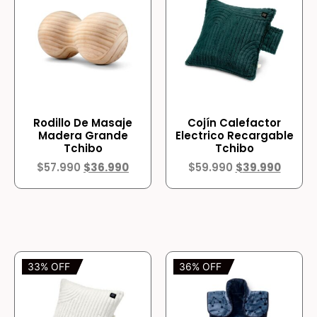
Rodillo De Masaje
Cojín Calefactor
Madera Grande
Electrico Recargable
Tchibo
Tchibo
$
57.990
$
36.990
$
59.990
$
39.990
33% OFF
36% OFF