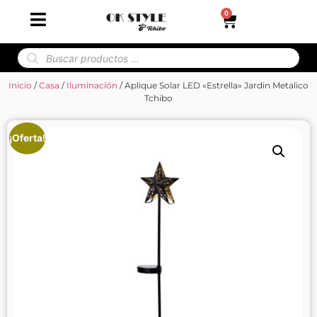
0
Inicio
/
Casa
/
Iluminación
/ Aplique Solar LED «Estrella» Jardin Metalico
Tchibo
¡Oferta!