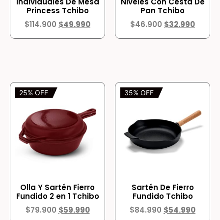
Individuales De Mesa
Niveles Con Cesta De
Princess Tchibo
Pan Tchibo
$
114.900
$
49.990
$
46.900
$
32.990
25% OFF
35% OFF
Olla Y Sartén Fierro
Sartén De Fierro
Fundido 2 en 1 Tchibo
Fundido Tchibo
$
79.900
$
59.990
$
84.990
$
54.990