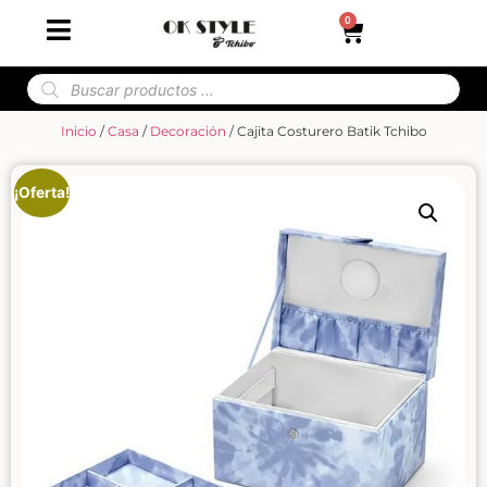
0
Inicio
/
Casa
/
Decoración
/ Cajita Costurero Batik Tchibo
¡Oferta!