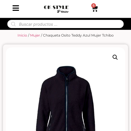
0
Inicio
/
Mujer
/ Chaqueta Osito Teddy Azul Mujer Tchibo