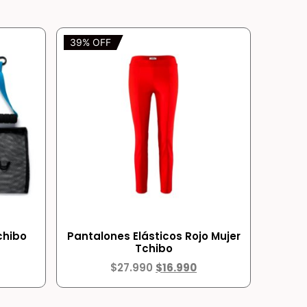
39% OFF
chibo
Pantalones Elásticos Rojo Mujer
Tchibo
$
27.990
$
16.990