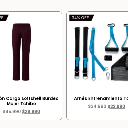
FF
34% OFF
ón Cargo softshell Burdeo
Arnés Entrenamiento T
Mujer Tchibo
$
34.990
$
22.990
$
45.990
$
29.990