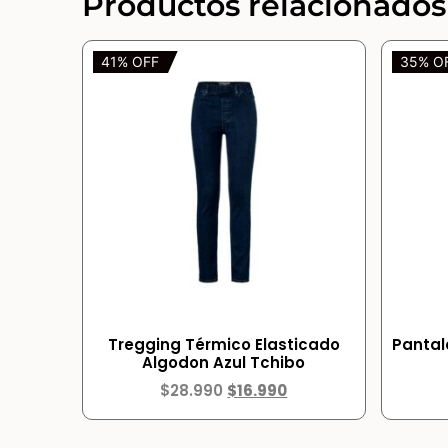
Productos relacionados
41% OFF
35% O
Tregging Térmico Elasticado
Pantal
Algodon Azul Tchibo
$
28.990
$
16.990