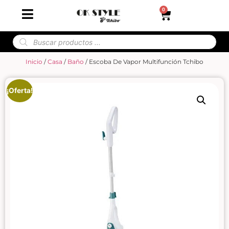
0
Inicio
/
Casa
/
Baño
/ Escoba De Vapor Multifunción Tchibo
¡Oferta!