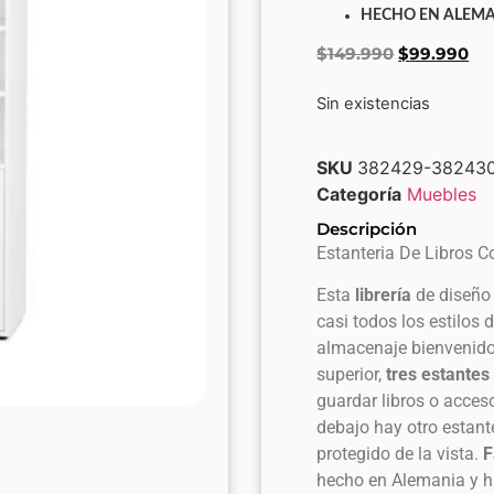
HECHO EN ALEM
$
149.990
$
99.990
Sin existencias
SKU
382429-38243
Categoría
Muebles
Descripción
Estanteria De Libros 
Esta
librería
de diseño
casi todos los estilos
almacenaje bienvenido 
superior,
tres estantes
guardar libros o acces
debajo hay otro estant
protegido de la vista.
F
hecho en Alemania y ha