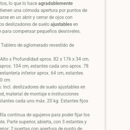
tos, lo que lo hace
agradablemente
s tienen una cómoda apertura por puntos de
rse en un abrir y cerrar de ojos con
Los deslizadores de suelo
ajustables
en
rse para compensar pequeños desniveles.
A
: Tablero de aglomerado revestido de
Alto x Profundidad aprox. 82 x 176 x 34 cm.
a aprox. 104 cm, estantes cada uno aprox. 78
 estantería inferior aprox. 64 cm, estantes
 30 cm
: Incl. deslizadores de suelo ajustables en
ared, material de montaje e instrucciones
tantes cada uno máx. 20 kg. Estantes fijos
fila continua de agujeros para poder fijar los
e. Parte superior, abierta, con 3 estantes y
nferior: 2 puertas con apertura de punto de