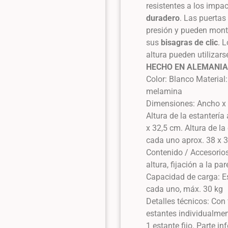
resistentes a los impac
duradero
. Las puerta
presión y pueden monta
sus
bisagras de clic
. 
altura pueden utiliza
HECHO EN ALEMANI
Color: Blanco Material
melamina
Dimensiones: Ancho x 
Altura de la estanterí
x 32,5 cm. Altura de la
cada uno aprox. 38 x
Contenido / Accesorios
altura, fijación a la p
Capacidad de carga: Es
cada uno, máx. 30 kg
Detalles técnicos: Con 
estantes individualment
1 estante fijo. Parte i