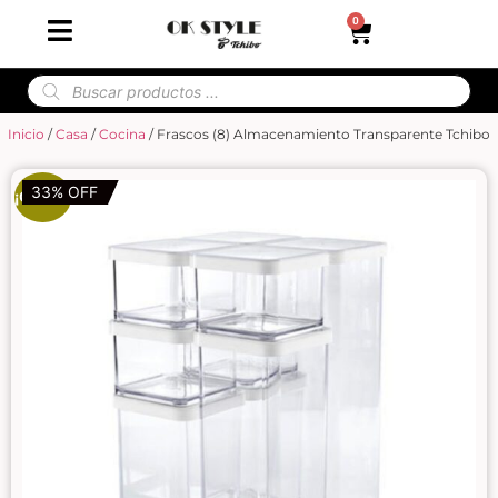
0
Inicio
/
Casa
/
Cocina
/ Frascos (8) Almacenamiento Transparente Tchibo
33% OFF
¡Oferta!