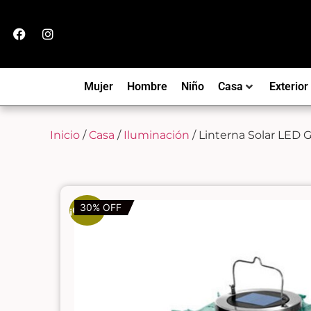
Mujer
Hombre
Niño
Casa
Exterior
Inicio
/
Casa
/
Iluminación
/ Linterna Solar LED 
30% OFF
¡Oferta!