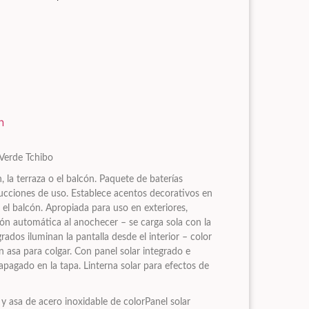
n
 Verde Tchibo
n, la terraza o el balcón. Paquete de baterías
ucciones de uso. Establece acentos decorativos en
en el balcón. Apropiada para uso en exteriores,
ión automática al anochecer – se carga sola con la
egrados iluminan la pantalla desde el interior – color
on asa para colgar. Con panel solar integrado e
apagado en la tapa. Linterna solar para efectos de
 y asa de acero inoxidable de colorPanel solar