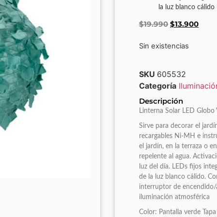
la luz blanco cálido
$
19.990
$
13.900
Sin existencias
SKU
605532
Categoría
Iluminació
Descripción
Linterna Solar LED Globo
Sirve para decorar el jardí
recargables Ni-MH e instr
el jardín, en la terraza o 
repelente al agua. Activac
luz del día. LEDs fijos int
de la luz blanco cálido. C
interruptor de encendido/
iluminación atmosférica
Color: Pantalla verde Tapa