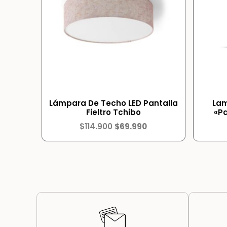
Lámpara De Techo LED Pantalla
Lam
Fieltro Tchibo
«Pa
$
114.900
$
69.990