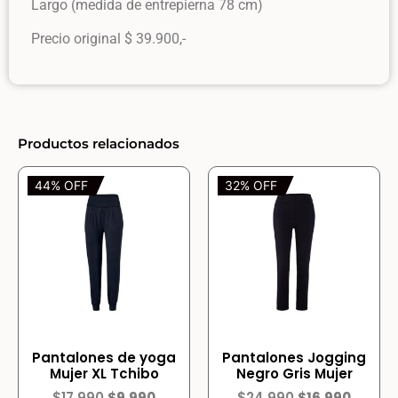
Largo (medida de entrepierna 78 cm)
Precio original $ 39.900,-
Productos relacionados
44% OFF
32% OFF
Pantalones de yoga
Pantalones Jogging
Mujer XL Tchibo
Negro Gris Mujer
$
17.990
$
9.990
$
24.990
$
16.990