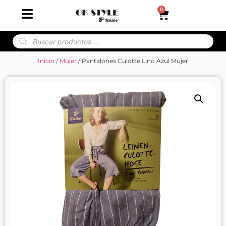
0
Inicio
/
Mujer
/ Pantalones Culotte Lino Azul Mujer