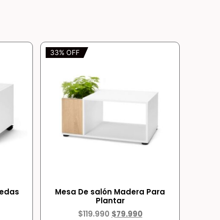
33% OFF
uedas
Mesa De salón Madera Para
Plantar
$
119.990
$
79.990