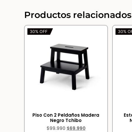
Productos relacionados
30% OFF
30% O
Piso Con 2 Peldaños Madera
Est
Negro Tchibo
$
99.990
$
69.990