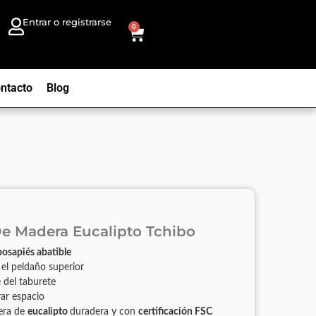
Entrar o registrarse
0
ntacto
Blog
De Madera Eucalipto Tchibo
posapiés
abatible
 el peldaño superior
e del taburete
rar espacio
era de
eucalipto
duradera y con
certificación FSC