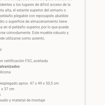
dentes a los lugares de difícil acceso de la
ría alta, el estante superior del armario o
l peldaño plegable con reposapiés abatible
io o superficie de almacenamiento tiene
a en el peldaño superior, por lo que puede
arse cómodamente. Este mueble robusto y
de utilizarse como asiento.
l
n certificación FSC, aceitada
alvanizados
ilicona
desplegado aprox. 47 x 49 x 50,5 cm
9 x 37 cm
s
 suelo y material de montaje