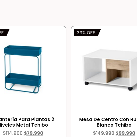
FF
33% OFF
antería Para Plantas 2
Mesa De Centro Con R
Niveles Metal Tchibo
Blanco Tchibo
$
114.900
$
79.990
$
149.990
$
99.990