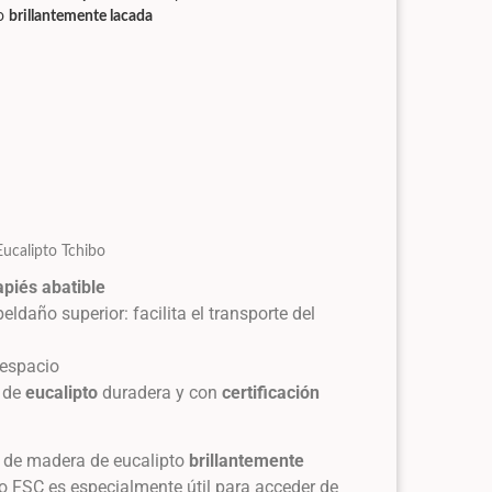
o
brillantemente lacada
ucalipto Tchibo
apiés
abatible
eldaño superior: facilita el transporte del
 espacio
 de
eucalipto
duradera y con
certificación
 de madera de eucalipto
brillantemente
do FSC es especialmente útil para acceder de