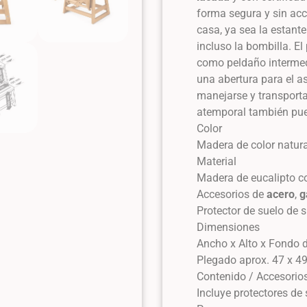
forma segura y sin acci
casa, ya sea la estante
incluso la bombilla. E
como peldaño intermed
una abertura para el as
manejarse y transport
atemporal también pue
Color
Madera de color natura
Material
Madera de eucalipto co
Accesorios de
acero
,
g
Protector de suelo de s
Dimensiones
Ancho x Alto x Fondo 
Plegado aprox. 47 x 4
Contenido / Accesorio
Incluye protectores de