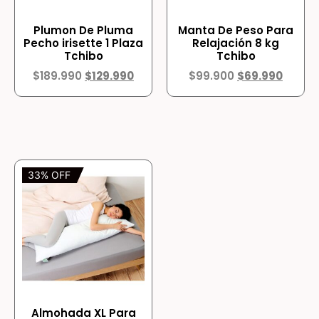
Plumon De Pluma
Manta De Peso Para
Pecho irisette 1 Plaza
Relajación 8 kg
Tchibo
Tchibo
$
189.990
$
129.990
$
99.900
$
69.990
33% OFF
Almohada XL Para