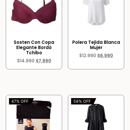
Sosten Con Copa
Polera Tejida Blanca
Elegante Bordó
Mujer
Tchibo
$
12.990
$
6.990
$
14.990
$
7.990
47% OFF
58% OFF