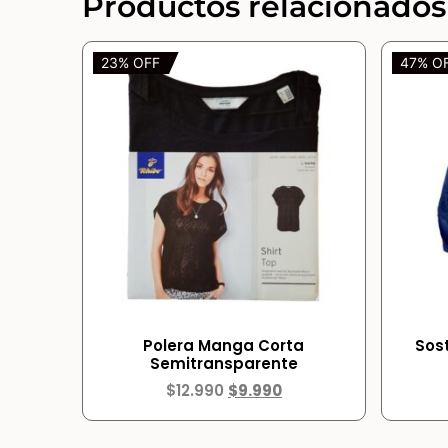
Productos relacionados
23% OFF
47% O
Polera Manga Corta
Sos
Semitransparente
$
12.990
$
9.990