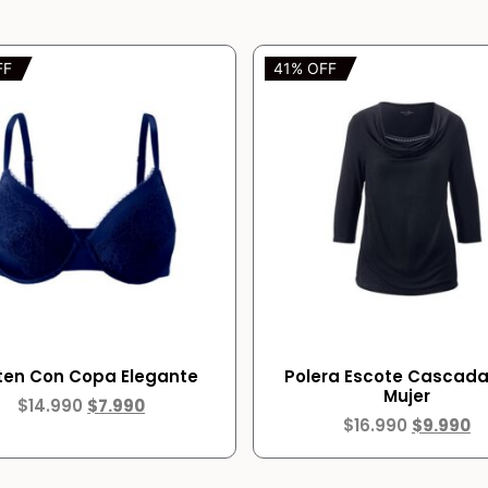
FF
41% OFF
ten Con Copa Elegante
Polera Escote Cascada
Mujer
$
14.990
$
7.990
$
16.990
$
9.990