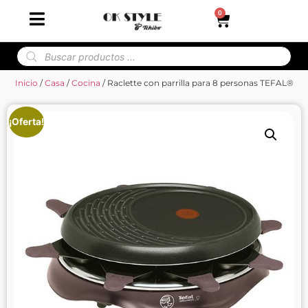
0
Inicio
/
Casa
/
Cocina
/ Raclette con parrilla para 8 personas TEFAL®
¡Oferta!