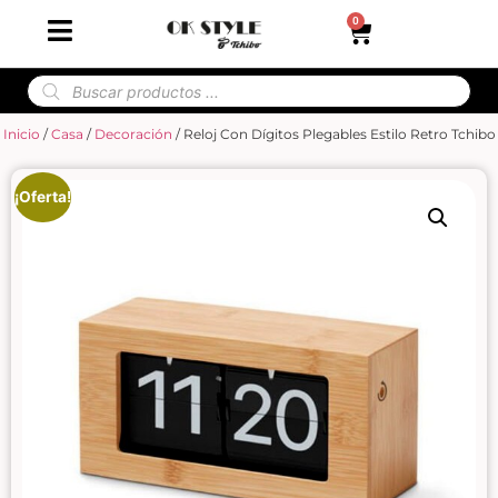
0
Inicio
/
Casa
/
Decoración
/ Reloj Con Dígitos Plegables Estilo Retro Tchibo
¡Oferta!