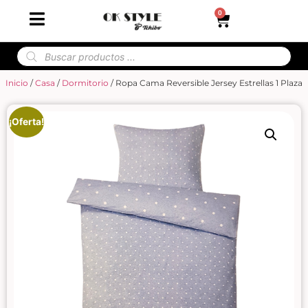
0
Inicio
/
Casa
/
Dormitorio
/ Ropa Cama Reversible Jersey Estrellas 1 Plaza
¡Oferta!