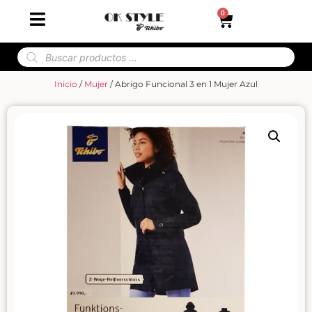
0
Inicio
/
Mujer
/ Abrigo Funcional 3 en 1 Mujer Azul