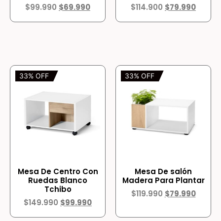
$
99.990
$
69.990
$
114.900
$
79.990
33% OFF
33% OFF
Mesa De Centro Con
Mesa De salón
Ruedas Blanco
Madera Para Plantar
Tchibo
$
119.990
$
79.990
$
149.990
$
99.990