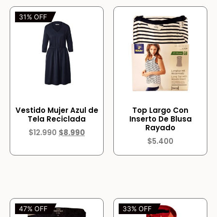
31% OFF
Vestido Mujer Azul de
Top Largo Con
Tela Reciclada
Inserto De Blusa
Rayado
$
12.990
$
8.990
$
5.400
47% OFF
33% OFF