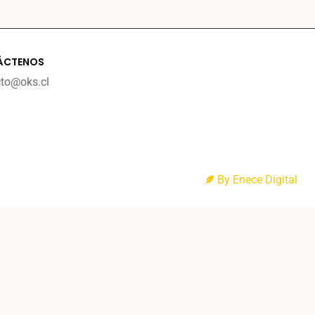
ÁCTENOS
cto@oks.cl
By Enece Digital