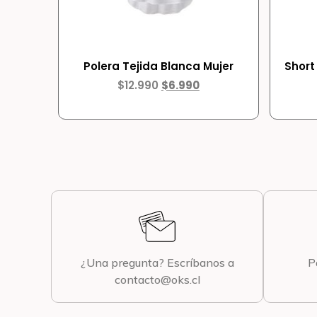
Polera Tejida Blanca Mujer
Short
$
12.990
$
6.990
¿Una pregunta? Escríbanos a
P
contacto@oks.cl