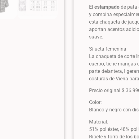
El
estampado
de pata 
y combina especialment
esta chaqueta de jacqua
aportan acentos adicio
suave.
Silueta femenina
La chaqueta de corte
i
cuerpo, tiene mangas de
parte delantera, ligera
costuras de Viena para
Precio original $ 36.990
Color:
Blanco y negro con dis
Material:
51% poliéster, 48% poli
Ribete y forro de los b