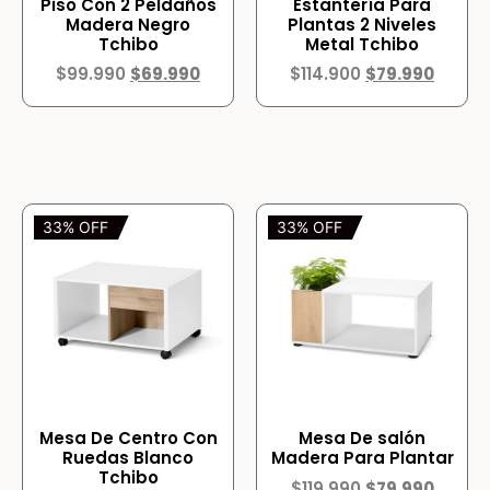
Piso Con 2 Peldaños
Estantería Para
Madera Negro
Plantas 2 Niveles
Tchibo
Metal Tchibo
$
99.990
$
69.990
$
114.900
$
79.990
33% OFF
33% OFF
Mesa De Centro Con
Mesa De salón
Ruedas Blanco
Madera Para Plantar
Tchibo
$
119.990
$
79.990