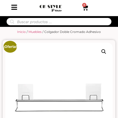
0
Inicio
/
Muebles
/ Colgador Doble Cromado Adhesivo
¡Oferta!