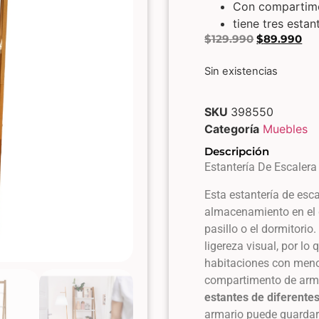
Con compartim
tiene tres esta
$
129.990
$
89.990
Sin existencias
SKU
398550
Categoría
Muebles
Descripción
Estantería De Escaler
Esta estantería de esc
almacenamiento en el 
pasillo o el dormitorio
ligereza visual, por lo
habitaciones con men
compartimento de arma
estantes de diferente
armario puede guardar 