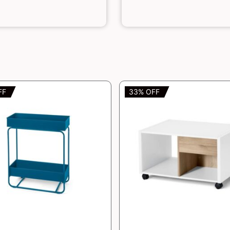
FF
33% OFF