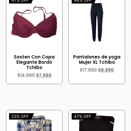
47% OFF
44% OFF
Sosten Con Copa
Pantalones de yoga
Elegante Bordó
Mujer XL Tchibo
Tchibo
$
17.990
$
9.990
$
14.990
$
7.990
23% OFF
47% OFF