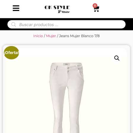
0
Inicio
/
Mujer
/ Jeans Mujer Blanco 7/8
¡Oferta!