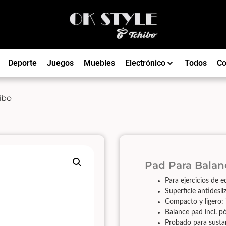
Deporte
Juegos
Muebles
Electrónico
Todos
Co
ibo
Pad Para Balan
Para ejercicios de eq
Superficie antidesl
Compacto y ligero: i
Balance pad incl. pó
Probado para susta