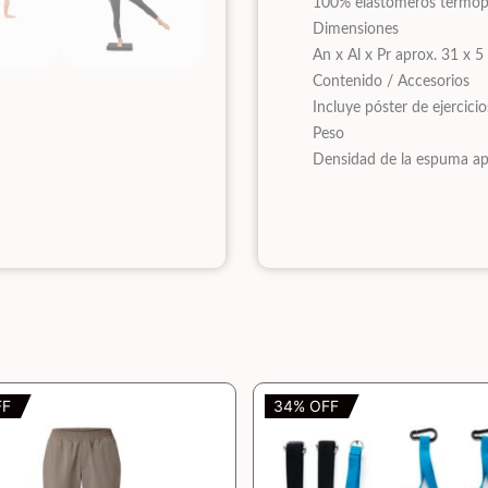
100% elastómeros termop
Dimensiones
An x Al x Pr aprox. 31 x 
Contenido / Accesorios
Incluye póster de ejercici
Peso
Densidad de la espuma ap
FF
34% OFF