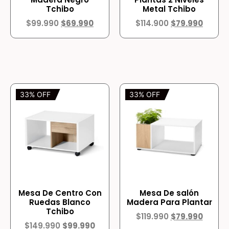
Tchibo
Metal Tchibo
$
99.990
$
69.990
$
114.900
$
79.990
33% OFF
33% OFF
Mesa De Centro Con
Mesa De salón
Ruedas Blanco
Madera Para Plantar
Tchibo
$
119.990
$
79.990
$
149.990
$
99.990