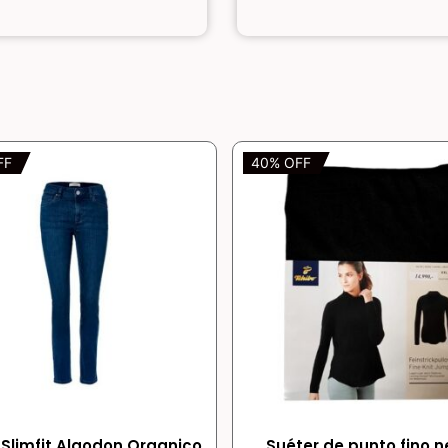
FF
40% OFF
Slimfit Algodon Organico
Suéter de punto fino n