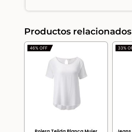
Productos relacionados
46% OFF
33% O
Polera Tejida Blanca Mujer
Jeans 