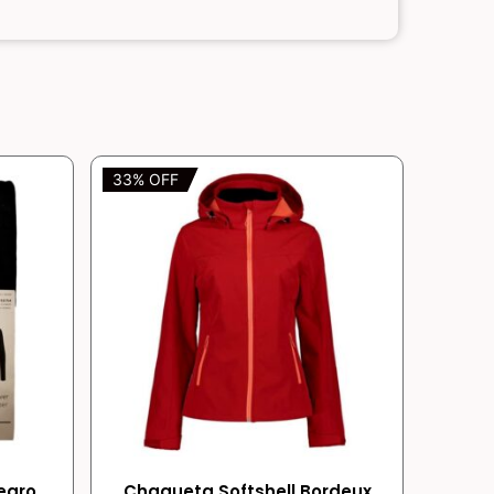
33% OFF
egro
Chaqueta Softshell Bordeux