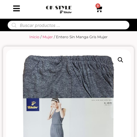
0
Inicio
/
Mujer
/ Entero Sin Manga Gris Mujer